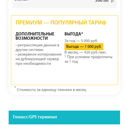
300.00
р.
ПРЕМИУМ — ПОПУЛЯРНЫЙ ТАРИФ
ДОПОЛНИТЕЛЬНЫЕ
ВЫГОДА*
ВОЗМОЖНОСТИ
За год — 5 000 руб.
• ретрансляция данных в
Выгода — 1 000 руб.
другие системы
В месяц — 420 руб./мес.
• резервное копирование
* При условии предоплаты
на дублирующий сервер
за 1 год
при необходимости
*
Стоимость за единицу техники в месяц
Глонасс/GPS терминал