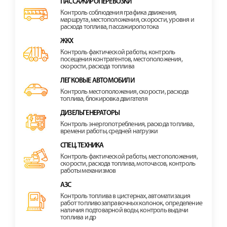
ПАССАЖИРОПЕРЕВОЗКИ
Контроль соблюдения графика движения,
маршрута, местоположения, скорости, уровня и
расхода топлива, пассажиропотока
ЖКХ
Контроль фактической работы, контроль
посещения контрагентов, местоположения,
скорости, расхода топлива
ЛЕГКОВЫЕ АВТОМОБИЛИ
Контроль местоположения, скорости, расхода
топлива, блокировка двигателя
ДИЗЕЛЬГЕНЕРАТОРЫ
Контроль энергопотребления, расхода топлива,
времени работы, средней нагрузки
СПЕЦ. ТЕХНИКА
Контроль фактической работы, местоположения,
скорости, расхода топлива, моточасов, контроль
работы механизмов
АЗС
Контроль топлива в цистернах, автоматизация
работ топливозаправочных колонок, определение
наличия подтоварной воды, контроль выдачи
топлива и др