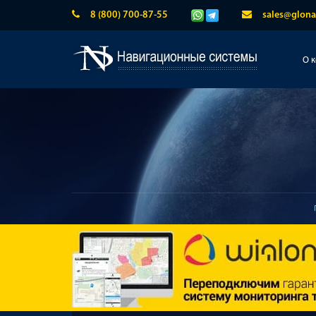
8 (800) 700-87-55
sales@glona
О 