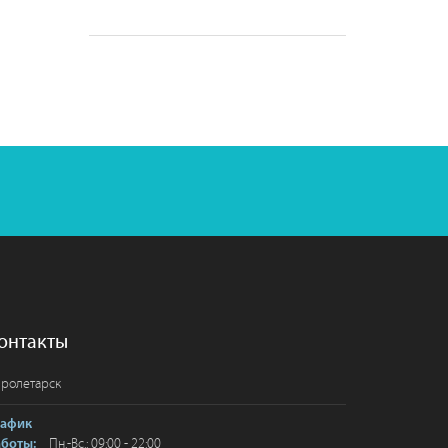
онтакты
ролетарск
рафик
Пн.-Вс.: 09:00 - 22:00
аботы: